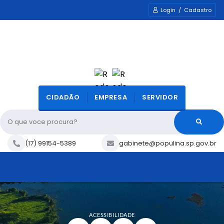
Login / Cadastro
CIDADÃO
EMPRESA
SERVIDOR
O que voce procura?
(17) 99154-5389
gabinete@populina.sp.gov.br
ACESSIBILIDADE