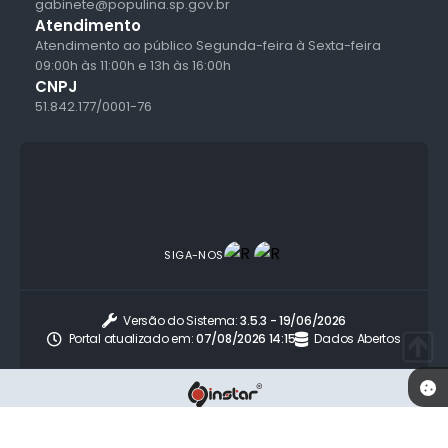
gabinete@populina.sp.gov.br
Atendimento
Atendimento ao público Segunda-feira à Sexta-feira
09:00h às 11:00h e 13h às 16:00h
CNPJ
51.842.177/0001-76
SIGA-NOS
Versão do Sistema:
3.5.3 - 19/06/2026
Portal atualizado em:
07/08/2026 14:15
Dados Abertos
© Copyright Instar - 2006-2026. Todos os direitos reservados -
Instar Tecnologia