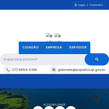
Login / Cadastro
CIDADÃO
EMPRESA
SERVIDOR
O que voce procura?
(17) 99154-5389
gabinete@populina.sp.gov.br
ACESSIBILIDADE