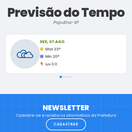
Previsão do Tempo
Populina-SP
SEX
07 AGO
Max 33°
Min 20°
iuv 0.0
NEWSLETTER
Cadastre-se e receba os informativos da Prefeitura
CADASTRAR