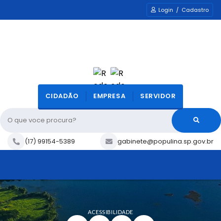
Login / Cadastro
CIDADÃO
EMPRESA
SERVIDOR
O que voce procura?
(17) 99154-5389
gabinete@populina.sp.gov.br
ACESSIBILIDADE