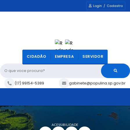
Login / Cadastro
CIDADÃO
EMPRESA
SERVIDOR
O que voce procura?
(17) 99154-5389
gabinete@populina.sp.gov.br
ACESSIBILIDADE