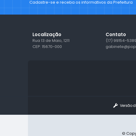
Cadastre-se e receba os informativos da Prefeitura
Localização
Contato
Rua 13 de Maio, 1211
(17) 99154-538
CEP: 15670-000
gabinete@popu
Versão d
© Copy