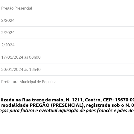
Pregão Presencial
2/2024
2/2024
2/2024
17/01/2024 às 08h00
30/01/2024 às 13h40
Prefeitura Municipal de Populina
da na Rua treze de maio, N. 1211, Centro, CEP.: 15670-00
 na modalidade PREGÃO (PRESENCIAL), registrada sob o N. 
eços para futura e eventual aquisição de pães francês e pães de