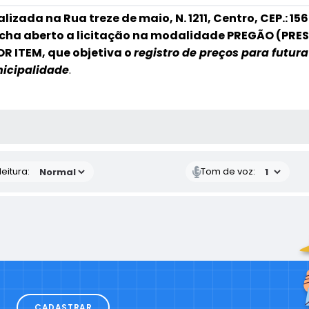
izada na Rua treze de maio, N. 1211, Centro, CEP.: 15
cha aberto a licitação na modalidade PREGÃO (PRESEN
R ITEM, que objetiva o
registro de preços para futur
nicipalidade
.
 MÍDIAS
eitura:
Tom de voz:
CADASTRAR