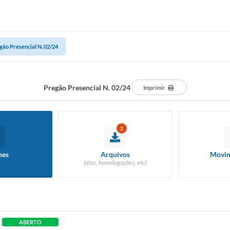
gão Presencial N. 02/24
Pregão Presencial N. 02/24
Imprimir
2
hes
Arquivos
Movim
(atas, homologações, etc)
ABERTO