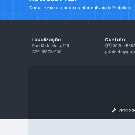
Cadastre-se e receba os informativos da Prefeitura
Localização
Contato
Rua 13 de Maio, 1211
(17) 99154-538
CEP: 15670-000
gabinete@popu
Versão d