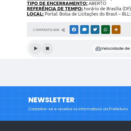
TIPO DE ENCERRAMENTO:
ABERTO
REFERÊNCIA DE TEMPO:
horário de Brasília (DF)
LOCAL:
Portal: Bolsa de Licitações do Brasil – BLL
COMPARTILHAR
FACEBOOK
MESSENGER
TWITTER
WHATSAPP
OUTRAS
Velocidade de l
NEWSLETTER
Cadastre-se e receba os informativos da Prefeitura