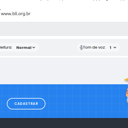
.
:
www.bll.org.br
 MÍDIAS
eitura:
Tom de voz:
CADASTRAR