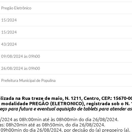
Pregão Eletrônico
15/2024
15/2024
43/2024
09/08/2024 às 09h00
26/08/2024 às 09h00
Prefeitura Municipal de Populina
da na Rua treze de maio, N. 1211, Centro, CEP.: 15670-00
 na modalidade PREGÃO (ELETRONICO), registrada sob o N.
reço para futura e eventual aquisição de tablets para atender a
2024 as 08h:00min até às 08h00min do dia 26/08/2024.
das: 08h20min até as 08h50min, do dia 26/08/2024.
s 09h00min do dia 26/08/2024, por decisão do (a) pregoeiro (a).