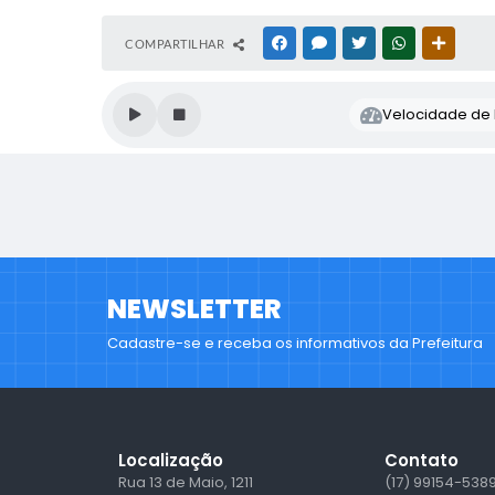
COMPARTILHAR
FACEBOOK
MESSENGER
TWITTER
WHATSAPP
OUTRAS
Velocidade de l
NEWSLETTER
Cadastre-se e receba os informativos da Prefeitura
Localização
Contato
Rua 13 de Maio, 1211
(17) 99154-538