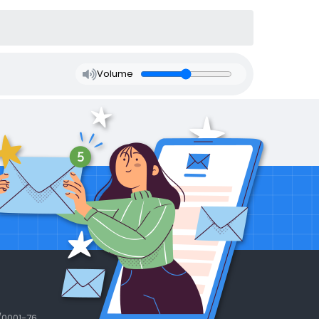
Volume
/0001-76