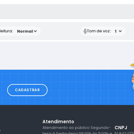
 MÍDIAS
eitura:
Tom de voz:
CADASTRAR
Atendimento
CNPJ
Atendimento ao público Segunda-
9
feira à Sexta-feira 09:00h às 11:00h e
51.842.177