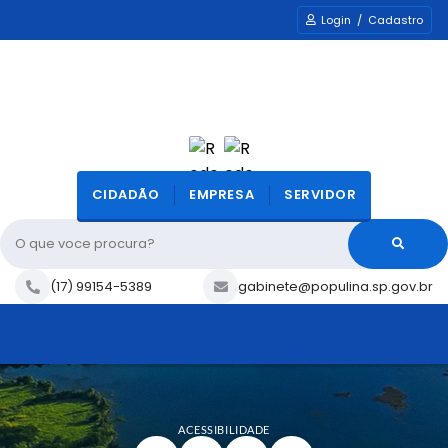
Login / Cadastro
CIDADÃO
EMPRESA
SERVIDOR
O que voce procura?
(17) 99154-5389
gabinete@populina.sp.gov.br
ACESSIBILIDADE