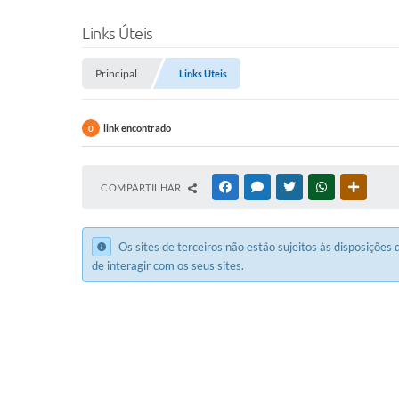
Links Úteis
Principal
Links Úteis
link encontrado
0
COMPARTILHAR
FACEBOOK
MESSENGER
TWITTER
WHATSAPP
OUTRAS
Os sites de terceiros não estão sujeitos às disposições
de interagir com os seus sites.