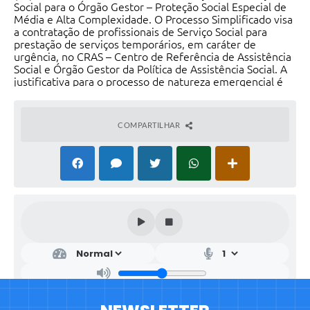
Social para o Órgão Gestor – Proteção Social Especial de
Média e Alta Complexidade. O Processo Simplificado visa
a contratação de profissionais de Serviço Social para
prestação de serviços temporários, em caráter de
urgência, no CRAS – Centro de Referência de Assistência
Social e Órgão Gestor da Política de Assistência Social. A
justificativa para o processo de natureza emergencial é
embasado em urgência do serviço a ser prestado, pois
trata-se de ações essenciais e ininterruptas, não podendo
haver descontinuidade, tendo em vista as questões
COMPARTILHAR
vivenciadas pelas equipes da PSB e PSE.