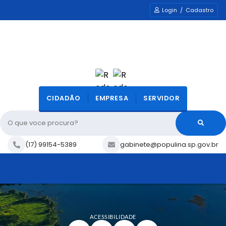
Login / Cadastro
CIDADÃO
EMPRESA
SERVIDOR
O que voce procura?
(17) 99154-5389
gabinete@populina.sp.gov.br
ACESSIBILIDADE