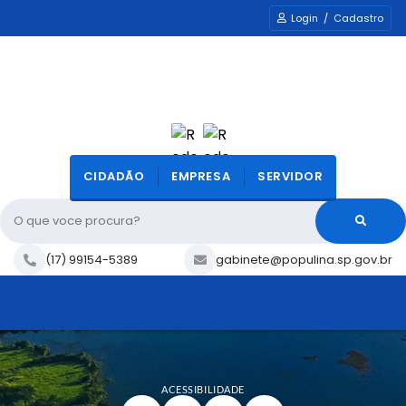
Login / Cadastro
CIDADÃO
EMPRESA
SERVIDOR
O que voce procura?
(17) 99154-5389
gabinete@populina.sp.gov.br
ACESSIBILIDADE