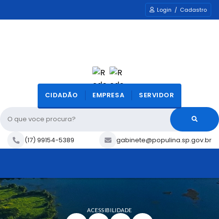
Login / Cadastro
CIDADÃO
EMPRESA
SERVIDOR
O que voce procura?
(17) 99154-5389
gabinete@populina.sp.gov.br
ACESSIBILIDADE