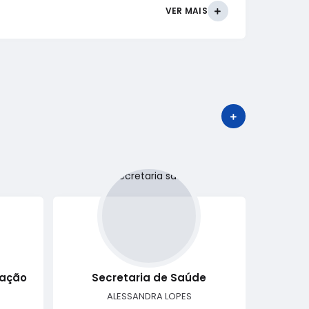
VER MAIS
VER MAIS
Secr
ração
Secretaria de Saúde
C
ALESSANDRA LOPES