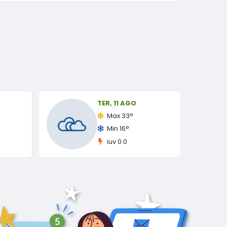
TER
11 AGO
Max 33°
Min 16°
iuv 0.0