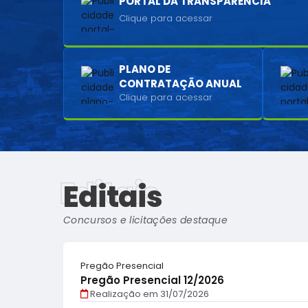
PORTAL DA TRANSPARÊNCIA
Clique para acessar
PLANO DE
CONTRATAÇÃO ANUAL
Clique para acessar
Editais
Editais
Concursos e licitações destaque
Pregão Presencial
Pregão Presencial 12/2026
Realização em
31/07/2026