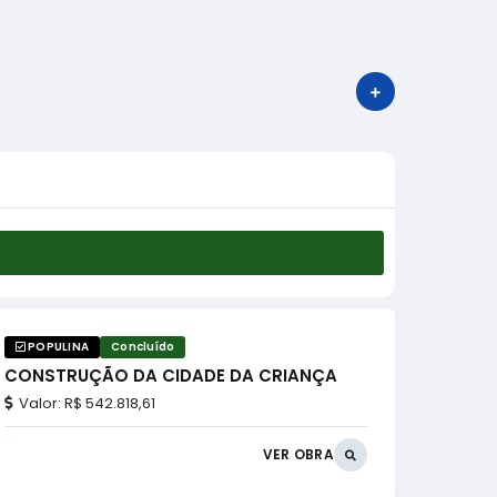
VER MAIS
POPULINA
Concluído
POPU
Const
CONSTRUÇÃO DA CIDADE DA CRIANÇA
Local
Valor:
R$ 542.818,61
Valor:
VER OBRA