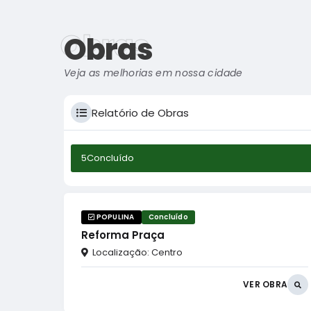
Obras
Obras
Veja as melhorias em nossa cidade
Relatório de Obras
5
Concluído
POPULINA
Concluído
Reforma Praça
Localização:
Centro
VER OBRA