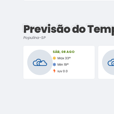
Previsão do Tem
Previsão do Tem
Populina-SP
SÁB
08 AGO
Max 33°
Min 19°
iuv 0.0