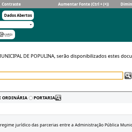
Contraste
Aumentar Fonte
(Ctrl + (+))
Dimin
Dados Abertos