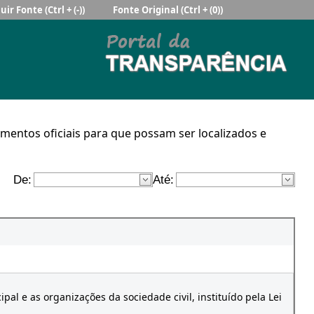
uir Fonte
(Ctrl + (-))
Fonte Original
(Ctrl + (0))